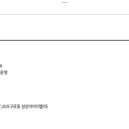
머
/운영
,310(구로동 삼성아이티밸리)