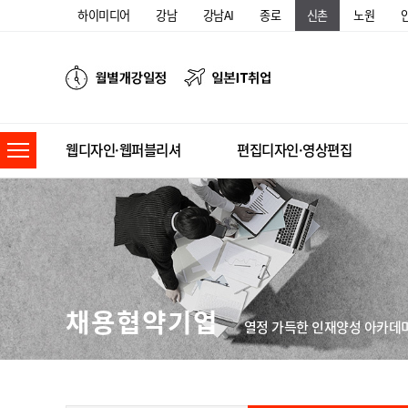
하이미디어
강남
강남AI
종로
신촌
노원
웹디자인·웹퍼블리셔
편집디자인·영상편집
채용협약기업
열정 가득한 인재양성 아카데