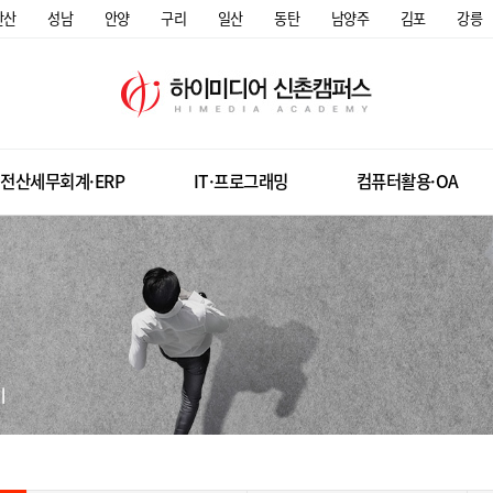
안산
성남
안양
구리
일산
동탄
남양주
김포
강릉
전산세무회계·ERP
IT·프로그래밍
컴퓨터활용·OA
미