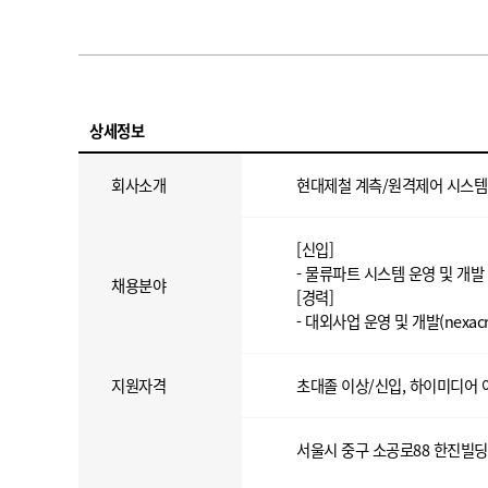
상세정보
회사소개
현대제철 계측/원격제어 시스템
[신입]
- 물류파트 시스템 운영 및 개발
채용분야
[경력]
- 대외사업 운영 및 개발(nexac
지원자격
초대졸 이상/신입, 하이미디어 
서울시 중구 소공로88 한진빌딩 