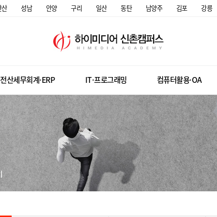
안산
성남
안양
구리
일산
동탄
남양주
김포
강릉
전산세무회계·ERP
IT·프로그래밍
컴퓨터활용·OA
미