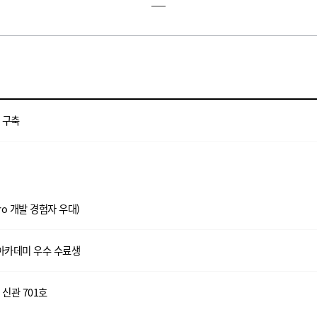
 구축
ro 개발 경험자 우대)
아카데미 우수 수료생
신관 701호