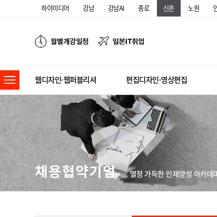
하이미디어
강남
강남AI
종로
신촌
노원
웹디자인·웹퍼블리셔
편집디자인·영상편집
채용협약기업
열정 가득한 인재양성 아카데