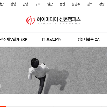
안산
성남
안양
구리
일산
동탄
남양주
김포
강릉
전산세무회계·ERP
IT·프로그래밍
컴퓨터활용·OA
미