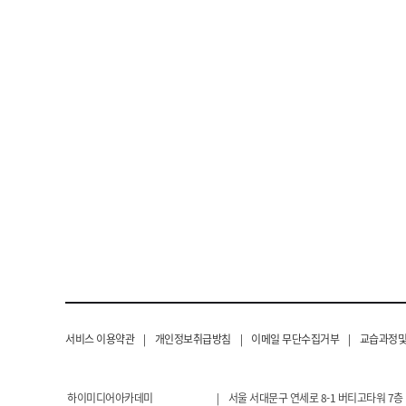
서비스 이용약관
|
개인정보취급방침
|
이메일 무단수집거부
|
교습과정및
하이미디어아카데미
|
서울 서대문구 연세로 8-1 버티고타워 7층