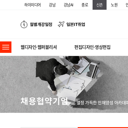
하이미디어
강남
강남AI
종로
신촌
노원
웹디자인·웹퍼블리셔
편집디자인·영상편집
채용협약기업
열정 가득한 인재양성 아카데