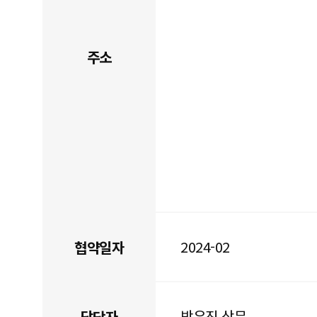
주소
2024-02
협약일자
박우진 상무
담당자