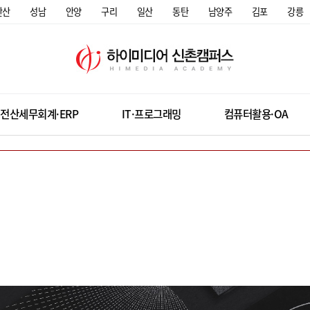
안산
성남
안양
구리
일산
동탄
남양주
김포
강릉
전산세무회계·ERP
IT·프로그래밍
컴퓨터활용·OA