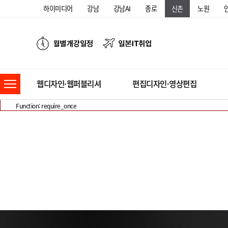
A PHP Error was encountered
하이미디어
강남
강남AI
종로
신촌
노원
Severity: Notice
Message: Undefined index: bd
Filename: controllers/Portfolio.php
Line Number: 416
Backtrace:
File: /home/himedia.co.kr/www/himedia_1/application/controllers/Portfolio.php
Line: 416
Function: _error_handler
웹디자인·웹퍼블리셔
편집디자인·영상편집
File: /home/himedia.co.kr/www/himedia_1/index.php
Line: 330
Function: require_once