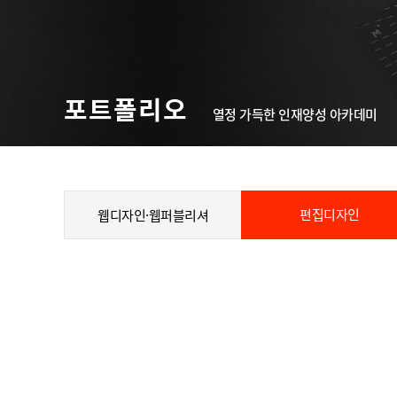
포트폴리오
열정 가득한 인재양성 아카데미
편집디자인
웹디자인·웹퍼블리셔